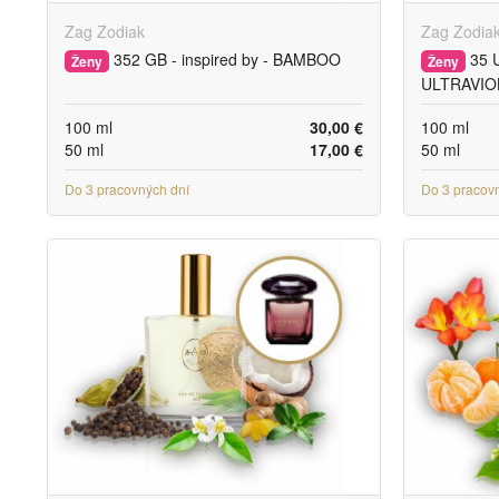
Zag Zodiak
Zag Zodia
352 GB - inspired by - BAMBOO
35 U
Ženy
Ženy
ULTRAVIO
100 ml
30,00 €
100 ml
50 ml
17,00 €
50 ml
Do 3 pracovných dní
Do 3 pracov