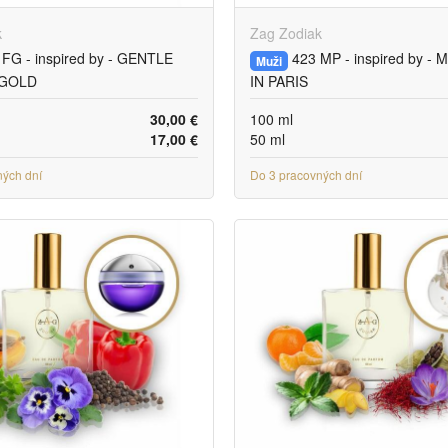
k
Zag Zodiak
FG - inspired by - GENTLE
423 MP - inspired by -
Muži
 GOLD
IN PARIS
30,00 €
100 ml
17,00 €
50 ml
ných dní
Do 3 pracovných dní