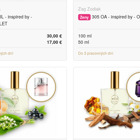
k
Zag Zodiak
L - inspired by -
305 OA - inspired by -
Ženy
LET
30,00 €
100 ml
17,00 €
50 ml
ných dní
Do 3 pracovných dní