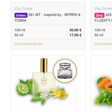
Zag Zodiak
Zag Zodia
561 MT - inspired by - MYRRH &
425 
Unisex
Ženy
TONKA
FLUIDITY
100 ml
30,00 €
100 ml
50 ml
17,00 €
50 ml
Do 3 pracovných dní
Do 3 pracov