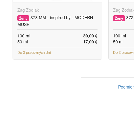
Zag Zodiak
Zag Zodia
373 MM - inspired by - MODERN
372 
Ženy
Ženy
MUSE
100 ml
30,00 €
100 ml
50 ml
17,00 €
50 ml
Do 3 pracovných dní
Do 3 pracov
Podmien