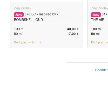
Zag Zodiak
Zag Zodia
578 BO - inspired by -
317 
Ženy
Ženy
BOMBSHELL OUD
THE AIR
100 ml
30,00 €
100 ml
50 ml
17,00 €
50 ml
Do 3 pracovných dní
Do 3 pracov
Podmien