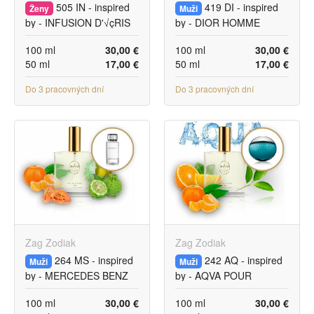
505 IN - inspired
419 DI - inspired
Ženy
Muži
by - INFUSION D'√çRIS
by - DIOR HOMME
INTENSE
100 ml
30,00 €
100 ml
30,00 €
50 ml
17,00 €
50 ml
17,00 €
Do 3 pracovných dní
Do 3 pracovných dní
Zag Zodiak
Zag Zodiak
264 MS - inspired
242 AQ - inspired
Muži
Muži
by - MERCEDES BENZ
by - AQVA POUR
HOMME
100 ml
30,00 €
100 ml
30,00 €