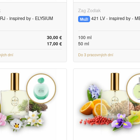
k
Zag Zodiak
RJ - inspired by - ELYSIUM
421 LV - inspired by -
Muži
30,00 €
100 ml
17,00 €
50 ml
ných dní
Do 3 pracovných dní