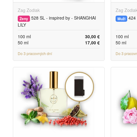
Zag Zodiak
Zag Zodia
528 SL - inspired by - SHANGHAI
424 
Ženy
Muži
LILY
100 ml
30,00 €
100 ml
50 ml
17,00 €
50 ml
Do 3 pracovných dní
Do 3 pracov