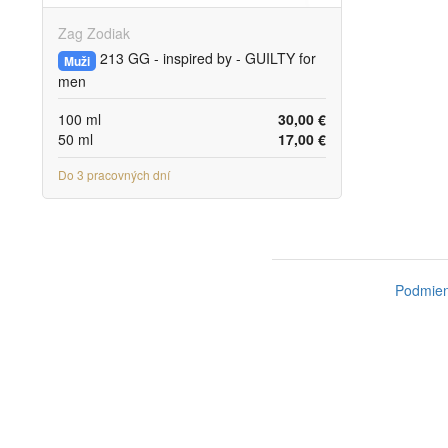
Zag Zodiak
213 GG - inspired by - GUILTY for
Muži
men
100 ml
30,00 €
50 ml
17,00 €
Do 3 pracovných dní
Podmien