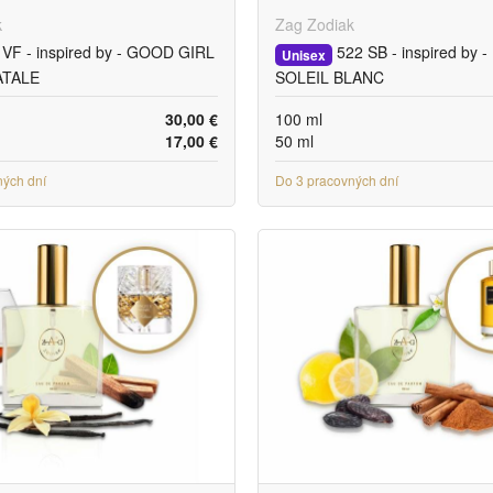
k
Zag Zodiak
VF - inspired by - GOOD GIRL
522 SB - inspired by 
Unisex
ATALE
SOLEIL BLANC
30,00 €
100 ml
17,00 €
50 ml
ných dní
Do 3 pracovných dní