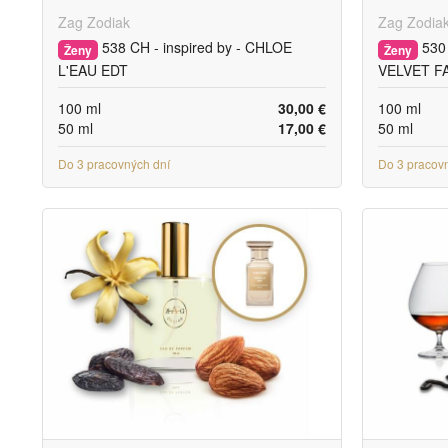
Zag Zodiak
Zag Zodia
538 CH - inspired by - CHLOE
530 
Ženy
Ženy
L'EAU EDT
VELVET F
100 ml
30,00 €
100 ml
50 ml
17,00 €
50 ml
Do 3 pracovných dní
Do 3 pracov