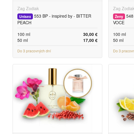
Zag Zodiak
Zag Zodia
553 BP - inspired by - BITTER
548 
Unisex
Ženy
PEACH
VOCE
100 ml
30,00 €
100 ml
50 ml
17,00 €
50 ml
Do 3 pracovných dní
Do 3 pracov