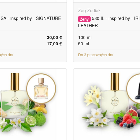
k
Zag Zodiak
SA - inspired by - SIGNATURE
580 IL - inspired by - IR
Ženy
LEATHER
30,00 €
100 ml
17,00 €
50 ml
ných dní
Do 3 pracovných dní