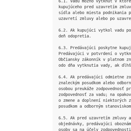
6.1. Vadu možno vytknúť v ktore
kupujúceho pred uzavretím zmluv
sídla alebo miesta podnikania 
uzavretí zmluvy alebo po uzavre
6.2. Ak kupujúci vytkol vadu po
deň odopretia.

6.3. Predávajúci poskytne kupu
Predávajúci v potvrdení o vytk
Občiansky zákonník v platnom zn
odo dňa vytknutia vady, ak dlhš
6.4. Ak predávajúci odmietne zo
znaleckým posudkom alebo odborn
osobou preukáže zodpovednosť p
zodpovednosť za vadu; na opakov
o zmene a doplnení niektorých 
posudkom a odborným stanoviskom
6.5. Ak pred uzavretím zmluvy a
objednávky, predávajúci obozná
osoby sa na účely zodpovednosti