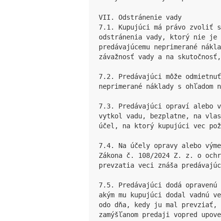
VII. Odstránenie vady

7.1. Kupujúci má právo zvoliť 
odstránenia vady, ktorý nie je 
predávajúcemu neprimerané nákla
závažnosť vady a na skutočnosť,
7.2. Predávajúci môže odmietnu
neprimerané náklady s ohľadom n
7.3. Predávajúci opraví alebo v
vytkol vadu, bezplatne, na vlas
účel, na ktorý kupujúci vec pož
7.4. Na účely opravy alebo výme
Zákona č. 108/2024 Z. z. o och
prevzatia veci znáša predávajúc
7.5. Predávajúci dodá opravenú 
akým mu kupujúci dodal vadnú ve
odo dňa, kedy ju mal prevziať, 
zamýšľanom predaji vopred upove