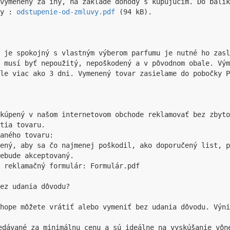
 vymenený za iný, na základe dohody s kupujúcim. Do balík
y : 
odstupenie-od-zmluvy.pdf
 (94 kB).

 je spokojný s vlastným výberom parfumu je nutné ho zasl
 musí byť nepoužitý, nepoškodený a v pôvodnom obale. Vým
le viac ako 3 dni. Vymenený tovar zasielame do pobočky P
kúpený v našom internetovom obchode reklamovať bez zbyto
tia tovaru.

aného tovaru:

ený, aby sa čo najmenej poškodil, ako doporučený list, p
ebude akceptovaný.

 reklamačný formulár: Formulár.pdf

ez udania dôvodu?

hope môžete vrátiť alebo vymeniť bez udania dôvodu. Výni
edávané za minimálnu cenu a sú ideálne na vyskúšanie vôn