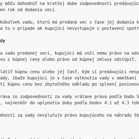
y môžu dohodnúť na kratšej dobe zodpovednosti predávajúc
en rok od dodania veci.

kúkoľvek vadu, ktorú má predaná vec v čase jej dodania k
a to v prípade ak kupujúci nevystupuje v postavení spotr
dy
a vadu predanej veci, kupujúci má voči nemu právo na ods
vu z kúpnej ceny alebo právo od kúpnej zmluvy odstúpiť.

latiť kúpnu cenu alebo jej časť, kým si predávajúci nesp
vady, ibaže kupujúci je v čase vytknutia vady v omeškaní 
tí kúpnu cenu bez zbytočného odkladu po splnení povinnos
ráva zo zodpovednosti za vady vrátane práva podľa bodu 5
, najneskôr do uplynutia doby podľa bodov 4.1 až 4.3 toh
dnosti za vady nevylučuje právo kupujúceho na náhradu šk