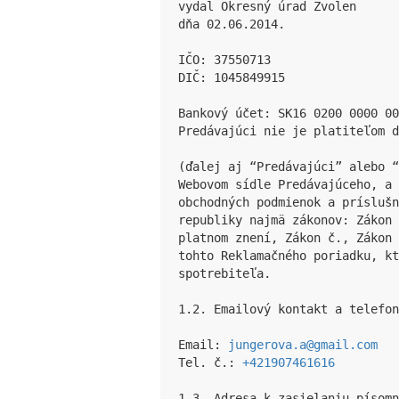
vydal Okresný úrad Zvolen

dňa 02.06.2014.

IČO: 37550713

DIČ: 1045849915

Bankový účet: SK16 0200 0000 00
Predávajúci nie je platiteľom d
(ďalej aj “Predávajúci” alebo 
Webovom sídle Predávajúceho, a 
obchodných podmienok a príslušn
republiky najmä zákonov: Zákon 
platnom znení, Zákon č., Zákon 
tohto Reklamačného poriadku, kt
spotrebiteľa.

1.2. Emailový kontakt a telefon
Email: 
jungerova.a@gmail.com
Tel. č.: 
+421907461616
1.3. Adresa k zasielaniu písomn