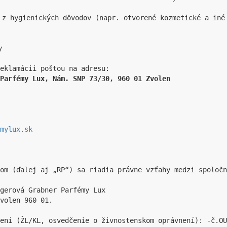
 z hygienických dôvodov (napr. otvorené kozmetické a iné
y
Parfémy Lux, Nám. SNP 73/30, 960 01 Zvolen
mylux.sk
om (ďalej aj „RP“) sa riadia právne vzťahy medzi spoločn
gerová Grabner Parfémy Lux

volen 960 01.

není (ŽL/KL, osvedčenie o živnostenskom oprávnení): -č.OU