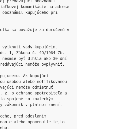
ej predávajúci oboznámil 
iaľkovej komunikácie na adrese 
 oboznámil kupujúceho pri 
elka sa považuje za doručenú v 
 vytknutí vady kupujúcim. 
ds. 1, Zákona č. 40/1964 Zb. 
 nesmie byť dlhšia ako 30 dní 
redávajúci nemôže ovplyvniť.

pujúcemu. Ak kupujúci 
ou osobou alebo notifikovanou 
vajúci nemôže odmietnuť 
. z. o ochrane spotrebiteľa a 
ľa spojené so znaleckým 
y zákonník v platnom znení.

ceho, pred odoslaním 
nanie alebo opomenutie tejto 
eho.
