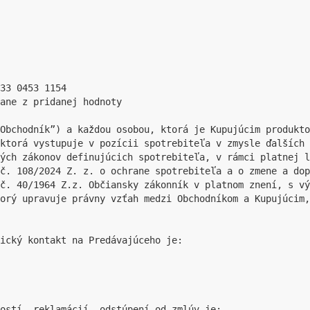
33 0453 1154

ane z pridanej hodnoty

“Obchodník”) a každou osobou, ktorá je Kupujúcim produkto
ktorá vystupuje v pozícii spotrebiteľa v zmysle ďalších 
ých zákonov definujúcich spotrebiteľa, v rámci platnej l
č. 108/2024 Z. z. o ochrane spotrebiteľa a o zmene a dop
č. 40/1964 Z.z. Občiansky zákonník v platnom znení, s vý
orý upravuje právny vzťah medzi Obchodníkom a Kupujúcim,
ický kontakt na Predávajúceho je:

ostí, reklamácií, odstúpení od zmlúv je:
