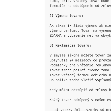
suma, príp. vrátený tovar bude
formulár na odstúpenie od zmluv
2) Výmena tovaru:
Ak zákazník žiada výmenu ak nie
výmenu parfumu. Tovar na výmenu
ZDARMA a vybavenie netrvá obvyk
3) Reklamácia tovaru:
V zmysle zákona môžete tovar za
uplynutia 24 mesiacov od prevza
Podmienky pre vrátenie reklamov
Tovar treba poslať riadne zabal
Tovar vrátený formou dobierky n
Do balíka treba vložiť vypísaný
Kedy môžem odstúpiť od zmluvy b
Každý tovar zakúpený v našom es
a) vzorky 2ml - vzorky sú pr