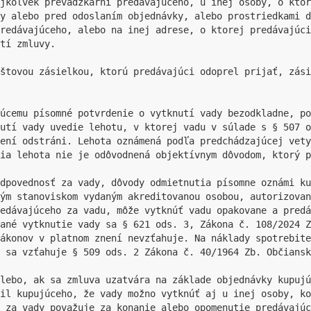
jkoľvek prevádzkarni predávajúceho, u inej osoby, o ktor
y alebo pred odoslaním objednávky, alebo prostriedkami d
predávajúceho, alebo na inej adrese, o ktorej predávajúci
tí zmluvy.

štovou zásielkou, ktorú predávajúci odoprel prijať, zási
júcemu písomné potvrdenie o vytknutí vady bezodkladne, po
nutí vady uvedie lehotu, v ktorej vadu v súlade s § 507 o
ení odstráni. Lehota oznámená podľa predchádzajúcej vety
ia lehota nie je odôvodnená objektívnym dôvodom, ktorý p
dpovednosť za vady, dôvody odmietnutia písomne oznámi ku
ým stanoviskom vydaným akreditovanou osobou, autorizovan
redávajúceho za vadu, môže vytknúť vadu opakovane a predá
ané vytknutie vady sa § 621 ods. 3, Zákona č. 108/2024 Z
zákonov v platnom znení nevzťahuje. Na náklady spotrebite
 sa vzťahuje § 509 ods. 2 Zákona č. 40/1964 Zb. Občiansk
lebo, ak sa zmluva uzatvára na základe objednávky kupujú
mil kupujúceho, že vady možno vytknúť aj u inej osoby, ko
 za vady považuje za konanie alebo opomenutie predávajúc