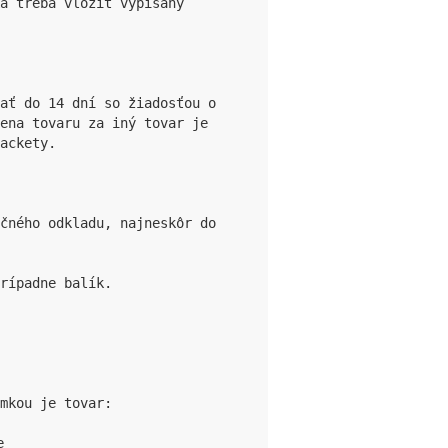
a treba vložiť vypísaný 
ať do 14 dní so žiadosťou o 
ena tovaru za iný tovar je 
ackety.

čného odkladu, najneskôr do 
rípadne balík.

mkou je tovar:

e