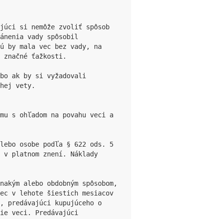
júci si nemôže zvoliť spôsob 
ánenia vady spôsobil 
ú by mala vec bez vady, na 
 značné ťažkosti.

bo ak by si vyžadovali 
hej vety.

mu s ohľadom na povahu veci a 
lebo osobe podľa § 622 ods. 5 
 v platnom znení. Náklady 
nakým alebo obdobným spôsobom, 
ec v lehote šiestich mesiacov 
, predávajúci kupujúceho o 
ie veci. Predávajúci 