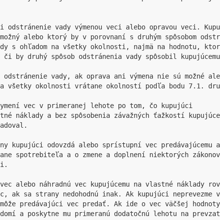
si odstránenie vady výmenou veci alebo opravou veci. Kupu
možný alebo ktorý by v porovnaní s druhým spôsobom odstr
dy s ohľadom na všetky okolnosti, najmä na hodnotu, ktor
 či by druhý spôsob odstránenia vady spôsobil kupujúcemu
ť odstránenie vady, ak oprava ani výmena nie sú možné ale
a všetky okolnosti vrátane okolností podľa bodu 7.1. dru
ymení vec v primeranej lehote po tom, čo kupujúci

tné náklady a bez spôsobenia závažných ťažkostí kupujúce
adoval.

ny kupujúci odovzdá alebo sprístupní vec predávajúcemu a
rane spotrebiteľa a o zmene a doplnení niektorých zákonov
i.

vec alebo náhradnú vec kupujúcemu na vlastné náklady rov
c, ak sa strany nedohodnú inak. Ak kupujúci neprevezme v
môže predávajúci vec predať. Ak ide o vec väčšej hodnoty
domí a poskytne mu primeranú dodatočnú lehotu na prevzat