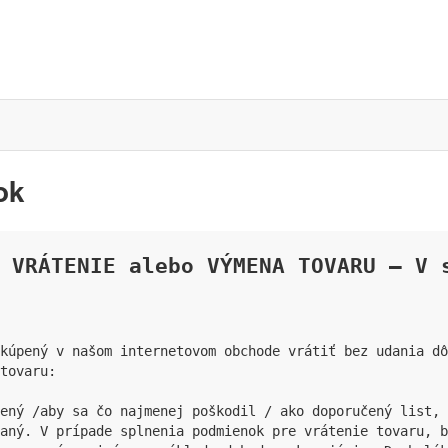
ok
 VRÁTENIE alebo VÝMENA TOVARU – V 
kúpený v našom internetovom obchode vrátiť bez udania dô
tovaru:

ený /aby sa čo najmenej poškodil / ako doporučený list, 
aný. V prípade splnenia podmienok pre vrátenie tovaru, b