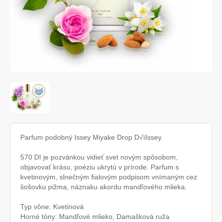
Parfum podobný Issey Miyake Drop D√ïIssey
570 DI je pozvánkou vidieť svet novým spôsobom,
objavovať krásu, poéziu ukrytú v prírode. Parfum s
kvetinovým, slnečným fialovým podpisom vnímaným cez
šošovku pižma, náznaku akordu mandľového mlieka.
Typ vône: Kvetinová
Horné tóny: Mandľové mlieko, Damašková ruža