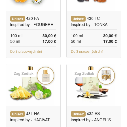
420 FA -
430 TC -
Unisex
Unisex
inspired by - FOUGERE
inspired by - TONKA
D'ARGENT
COLA
100 ml
30,00 €
100 ml
30,00 €
50 ml
17,00 €
50 ml
17,00 €
Do 3 pracovných dní
Do 3 pracovných dní
Zag Zodiak
Zag Zodiak
431 HA -
432 AS -
Unisex
Unisex
inspired by - HACIVAT
inspired by - ANGEL'S
SHARE