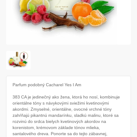
Parfum podobný Cacharel Yes I Am
383 CA je jedinečný ako žena, ktorá ho nosí, kombinuje
orientálne tóny s návykovými sviežimi kvetinovými
akordmi. Zmyselné, orientálne, ovocné vrchné tóny
zahŕňajú pikantnú mandarínku, sladkú malinu, ktoré sa
rozvinú do srdca bielych kvetinových akordov na
korenistom, krémovom základe tónov mlieka,
santalového dreva. Ponorte sa do tejto zábavnej,