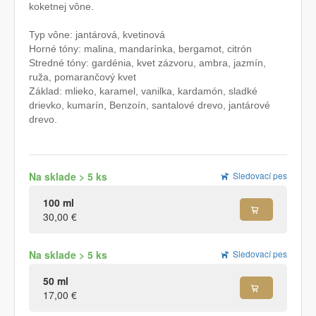
koketnej vône.
Typ vône: jantárová, kvetinová
Horné tóny: malina, mandarínka, bergamot, citrón
Stredné tóny: gardénia, kvet zázvoru, ambra, jazmín,
ruža, pomarančový kvet
Základ: mlieko, karamel, vanilka, kardamón, sladké
drievko, kumarín, Benzoín, santalové drevo, jantárové
drevo.
Na sklade > 5 ks
Sledovací pes
100 ml
30,00 €
Na sklade > 5 ks
Sledovací pes
50 ml
17,00 €