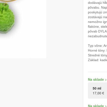
dodávajú hĺb
pôvabu. Napo
poskytujú zm
zostávajú na
nemožno ign
flakóne, ste
pôvab DYLAN
nezabudnute
Typ vône: A
Horné tóny: 
Stredné tóny:
Základ: kadi
Na sklade >
50 ml
17,00 €
Na sklade >