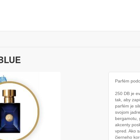
 BLUE
Parfém podo
250 DB je e
tak, aby zap
parfém je si
svojom jadr
bergamotu, g
akcenty posk
vpred. Ako s
čierneho kor