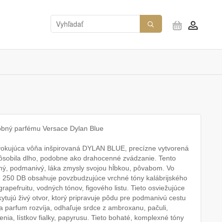
bný parfému Versace Dylan Blue
vokujúca vôňa inšpirovaná DYLAN BLUE, precízne vytvorená
ôsobila dlho, podobne ako drahocenné zvádzanie. Tento
lný, podmanivý, láka zmysly svojou hĺbkou, pôvabom. Vo
e 250 DB obsahuje povzbudzujúce vrchné tóny kalábrijského
rapefruitu, vodných tónov, figového listu. Tieto osviežujúce
ytujú živý otvor, ktorý pripravuje pôdu pre podmanivú cestu
a parfum rozvíja, odhaľuje srdce z ambroxanu, pačuli,
enia, lístkov fialky, papyrusu. Tieto bohaté, komplexné tóny