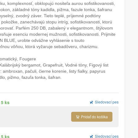
ku, komplexnosť, obklopujú nositeľa aurou sofistikovanosti,
kon, základné tóny kadidla, pižma, fazule tonka, šafranu
yselný, zvodný záver. Tieto teplé, príjemné podtóny
 pokožke, zanechávajú stopu intríg, sofistikovanosti, ktorú
orovať. Parfém 250 DB, zabalený v elegantnom, štýlovom
lesňuje esenciu modernej mužnosti, sofistikovanosti. Prijmite
 BLUE, urobte odvážne vyhlásenie s touto
ľnou vôňou, ktorá vyžaruje sebadôveru, charizmu.
romatický, Fougere
Kalábrijský bergamot, Grapefruit, Vodné tóny, Figový list
 ambroxan, pačuli, čierne korenie, listy fialky, papyrus
dlo, pižmo, fazuľa tonka, šafran.
 5 ks
Sledovací pes
Pridať do košíka
 5 ks
Sledovací pes