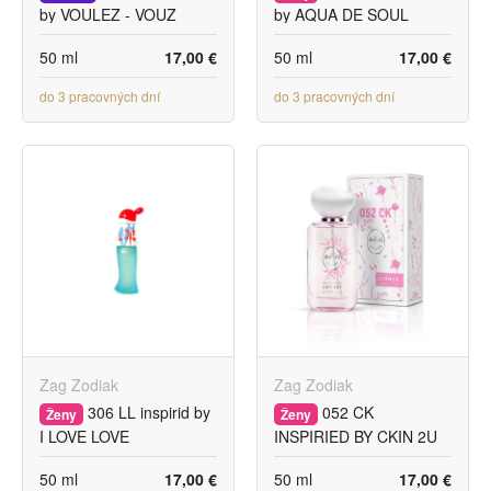
by VOULEZ - VOUZ
by AQUA DE SOUL
COUCHEZ AVEC MOI BY
ESCADA
50 ml
17,00 €
50 ml
17,00 €
KILIAN
do 3 pracovných dní
do 3 pracovných dní
Zag Zodiak
Zag Zodiak
306 LL inspirid by
052 CK
Ženy
Ženy
I LOVE LOVE
INSPIRIED BY CKIN 2U
MOSCHINO
FOR HER CALVIN KLEIN
50 ml
17,00 €
50 ml
17,00 €