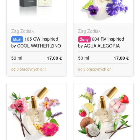
Zag Zodiak
Zag Zodiak
105 CW inspiried
604 RV inspiried
Muži
Ženy
by COOL WATHER ZINO
by AQUA ALEGORIA
DAVIDOFF
ROSA VERDE
50 ml
17,00 €
50 ml
17,00 €
do 3 pracovných dní
do 3 pracovných dní