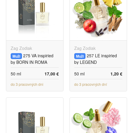
Zag Zodiak
Zag Zodiak
275 VA inspiried
257 LE inspiried
Muži
Muži
by BORN IN ROMA
by LEGEND
CORAL FANTASY
MONTBLANC
50 ml
17,00 €
50 ml
1,20 €
do 3 pracovných dni
do 3 pracovných dní