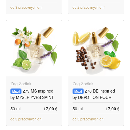
do 3 pracovných dní
do 2 pracovných dní
Zag Zodiak
Zag Zodiak
279 MS inspiried
278 DE inspiried
Muži
Muži
by MYSLF YVES SAINT
by DEVOTION POUR
LAURENT
HOME DOLCE &
50 ml
17,00 €
50 ml
17,00 €
GABBANA
do 3 pracovných dní
do 3 pracovných dní