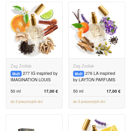
Zag Zodiak
Zag Zodiak
277 IG inspiried by
276 LA inspiried
Muži
Muži
IMAGINATION LOUIS
by LAYTON PARFUMS
VUITTON
DE MARLY
50 ml
17,00 €
50 ml
17,00 €
do 3 pracovných dní
do 3 pracovných dní