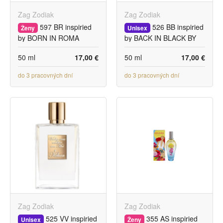
Zag Zodiak
Zag Zodiak
597 BR inspiried
526 BB inspiried
Ženy
Unisex
by BORN IN ROMA
by BACK IN BLACK BY
DONNA VALENTINO
KILIAN
50 ml
17,00 €
50 ml
17,00 €
do 3 pracovných dní
do 3 pracovných dní
Zag Zodiak
Zag Zodiak
525 VV inspiried
355 AS inspiried
Unisex
Ženy